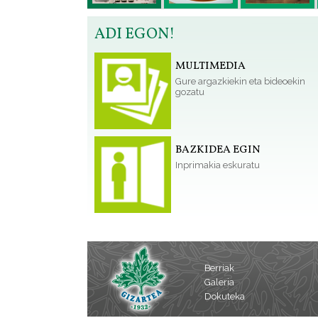
ADI EGON!
MULTIMEDIA
Gure argazkiekin eta bideoekin
gozatu
BAZKIDEA EGIN
Inprimakia eskuratu
Berriak
Galeria
Dokuteka