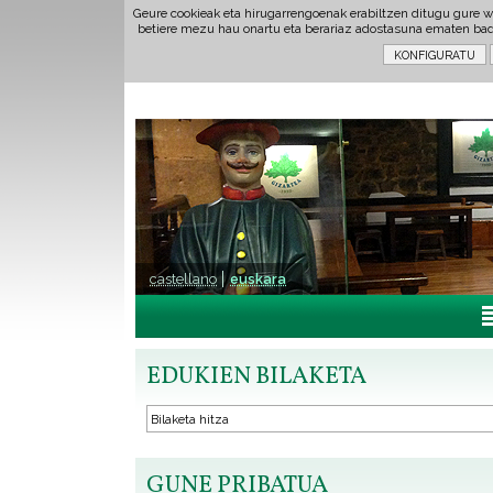
Geure cookieak eta hirugarrengoenak erabiltzen ditugu gure w
betiere mezu hau onartu eta berariaz adostasuna ematen ba
castellano
euskara
EDUKIEN BILAKETA
GUNE PRIBATUA