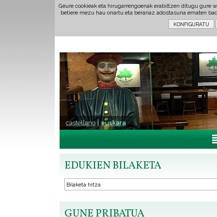
Geure cookieak eta hirugarrengoenak erabiltzen ditugu gure w
betiere mezu hau onartu eta berariaz adostasuna ematen ba
castellano
euskara
EDUKIEN BILAKETA
GUNE PRIBATUA