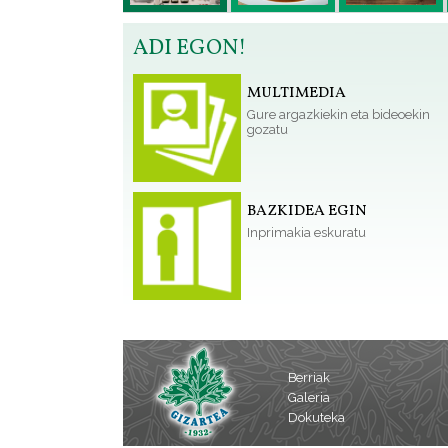
ADI EGON!
MULTIMEDIA
Gure argazkiekin eta bideoekin
gozatu
BAZKIDEA EGIN
Inprimakia eskuratu
Berriak
Galeria
Dokuteka