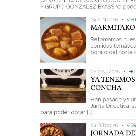
CENA DEL 14 DE AGOSTO CON EL P
Y GRUPO GONZALEZ BYASS Ya podemos 
29 JUN 2026
•
VIE
MARMITAKO
Retomamos nuest
comidas temática
bonito del norte c
06 MAR 2026
•
HO
YA TENEMOS
CONCHA
Han pasado ya un
Junta Directiva, s
para poder optar [...]
08 FEB 2026
•
VIE
JORNADA DE