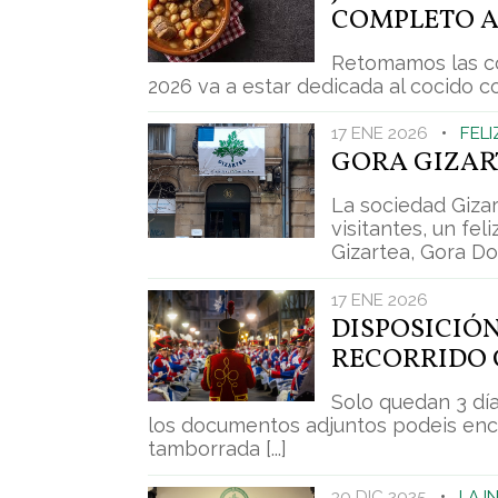
COMPLETO AL
Retomamos las co
2026 va a estar dedicada al cocido con
17 ENE 2026
•
FELI
GORA GIZAR
La sociedad Gizar
visitantes, un fel
Gizartea, Gora Don
17 ENE 2026
DISPOSICIÓ
RECORRIDO 
Solo quedan 3 día
los documentos adjuntos podeis enco
tamborrada [...]
30 DIC 2025
•
LA I