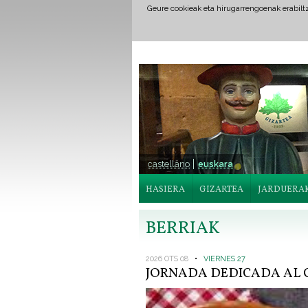
Geure cookieak eta hirugarrengoenak erabil
castellano
euskara
HASIERA
GIZARTEA
JARDUERA
BERRIAK
2026 OTS 08
•
VIERNES 27
JORNADA DEDICADA AL C