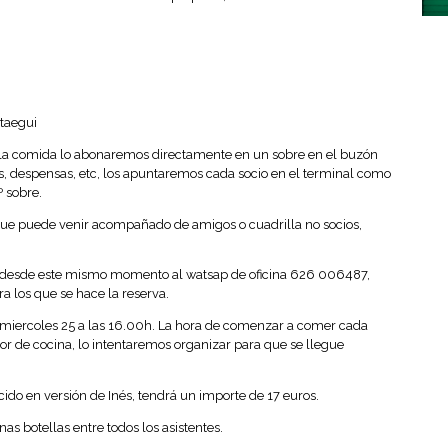
Otaegui
 la comida lo abonaremos directamente en un sobre en el buzón
s, despensas, etc, los apuntaremos cada socio en el terminal como
º sobre.
o que puede venir acompañado de amigos o cuadrilla no socios,
ir desde este mismo momento al watsap de oficina 626 006487,
 los que se hace la reserva.
l miercoles 25 a las 16.00h. La hora de comenzar a comer cada
labor de cocina, lo intentaremos organizar para que se llegue
cido en versión de Inés, tendrá un importe de 17 euros.
as botellas entre todos los asistentes.