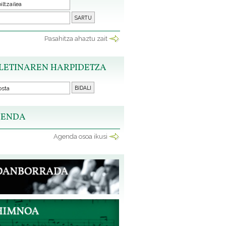
Pasahitza ahaztu zait
LETINAREN HARPIDETZA
ENDA
Agenda osoa ikusi