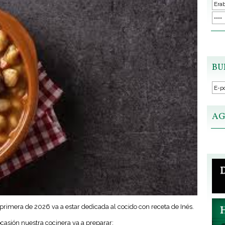
BU
AG
rimera de 2026 va a estar dedicada al cocido con receta de Inés.
ocasión nuestra cocinera va a preparar;