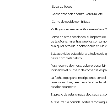
-Sopa de fideos
-Garbanzos con chorizo, verdura, etc
-Carne de cocido con fritada
-Milhojas de crema de Pastelería Casa 
Como en otras ocasiones, el importe de
de la oficina, mientras que los consumo
cualquier otro día, abonandolos en un 2
Esta actividad está abierta a todo soci
hasta completar aforo.
Para reserva de mesa, deberéis escrib
indicando el número de comensales para
La fecha tope para inscripciones será e
reserva es libre, pero para facilitar la 
escalonadamente.
El precio de esta jornada dedicada al co
Al finalizar la comida, sortearemos algun