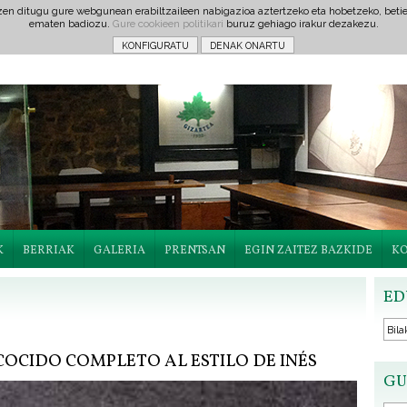
tzen ditugu gure webgunean erabiltzaileen nabigazioa aztertzeko eta hobetzeko, beti
ematen badiozu.
Gure cookieen politikari
buruz gehiago irakur dezakezu.
K
BERRIAK
GALERIA
PRENTSAN
EGIN ZAITEZ BAZKIDE
K
ED
OCIDO COMPLETO AL ESTILO DE INÉS
GU