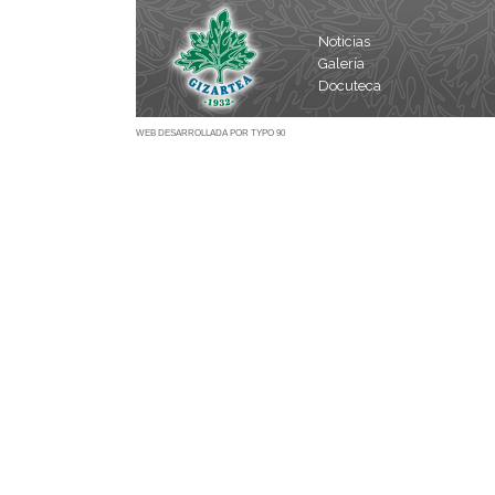
Noticias
Galería
Docuteca
WEB DESARROLLADA POR TYPO 90