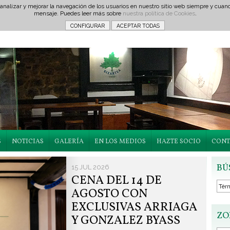
 analizar y mejorar la navegación de los usuarios en nuestro sitio web siempre y cu
mensaje. Puedes leer más sobre
nuestra política de Cookies
.
S
NOTICIAS
GALERÍA
EN LOS MEDIOS
HAZTE SOCIO
CONT
BÚ
15 JUL 2026
CENA DEL 14 DE
AGOSTO CON
EXCLUSIVAS ARRIAGA
ZO
Y GONZALEZ BYASS