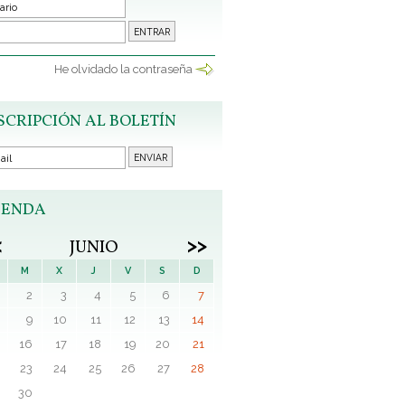
He olvidado la contraseña
SCRIPCIÓN AL BOLETÍN
ENDA
<
>>
JUNIO
M
X
J
V
S
D
2
3
4
5
6
7
9
10
11
12
13
14
16
17
18
19
20
21
23
24
25
26
27
28
30