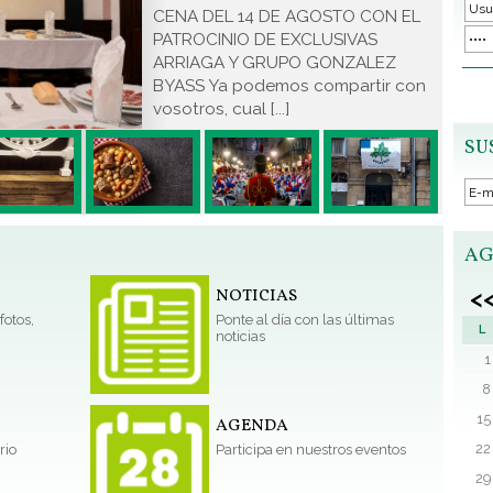
CENA DEL 14 DE AGOSTO CON EL
PATROCINIO DE EXCLUSIVAS
ARRIAGA Y GRUPO GONZALEZ
BYASS Ya podemos compartir con
vosotros, cual [...]
SU
AG
NOTICIAS
<
fotos,
Ponte al día con las últimas
L
noticias
1
8
15
AGENDA
22
rio
Participa en nuestros eventos
29