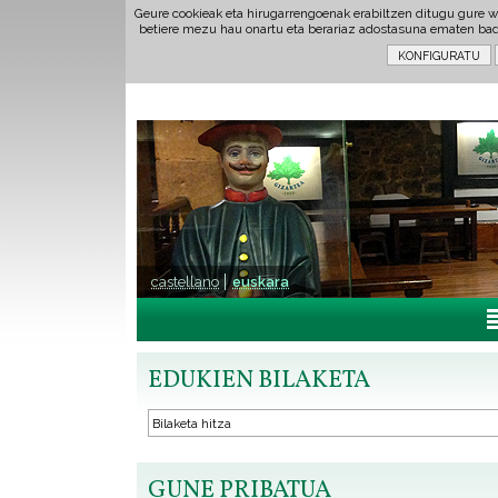
Geure cookieak eta hirugarrengoenak erabiltzen ditugu gure w
betiere mezu hau onartu eta berariaz adostasuna ematen ba
castellano
euskara
EDUKIEN BILAKETA
GUNE PRIBATUA