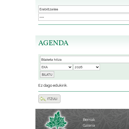
AGENDA
Ez dago edukirik.
ITZULI
Berriak
Galeria