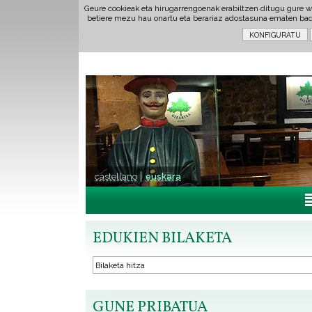
Geure cookieak eta hirugarrengoenak erabiltzen ditugu gure w
betiere mezu hau onartu eta berariaz adostasuna ematen ba
castellano
euskara
EDUKIEN BILAKETA
GUNE PRIBATUA