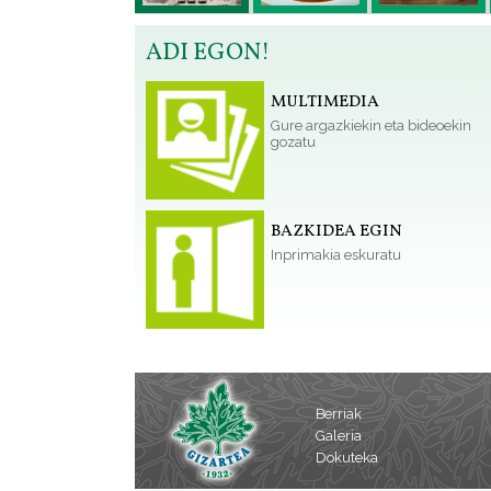
ADI EGON!
MULTIMEDIA
Gure argazkiekin eta bideoekin
gozatu
BAZKIDEA EGIN
Inprimakia eskuratu
Berriak
Galeria
Dokuteka