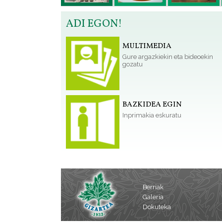
ADI EGON!
MULTIMEDIA
Gure argazkiekin eta bideoekin
gozatu
BAZKIDEA EGIN
Inprimakia eskuratu
Berriak
Galeria
Dokuteka