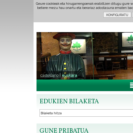
Geure cookieak eta hirugarrengoenak erabiltzen ditugu gure w
betiere mezu hau onartu eta berariaz adostasuna ematen ba
castellano
euskara
EDUKIEN BILAKETA
GUNE PRIBATUA