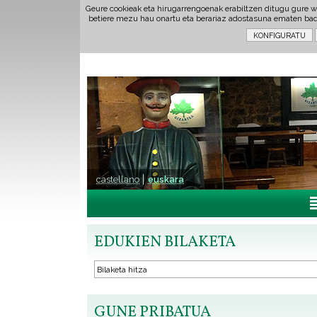
Geure cookieak eta hirugarrengoenak erabiltzen ditugu gure w
betiere mezu hau onartu eta berariaz adostasuna ematen ba
castellano
euskara
EDUKIEN BILAKETA
GUNE PRIBATUA