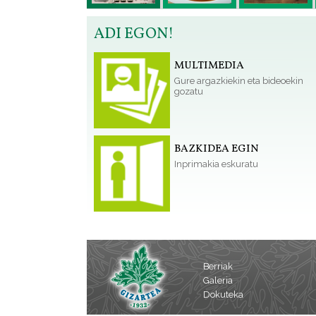
ADI EGON!
MULTIMEDIA
Gure argazkiekin eta bideoekin
gozatu
BAZKIDEA EGIN
Inprimakia eskuratu
Berriak
Galeria
Dokuteka