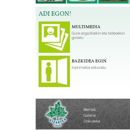
ADI EGON!
MULTIMEDIA
Gure argazkiekin eta bideoekin
gozatu
BAZKIDEA EGIN
Inprimakia eskuratu
Berriak
Galeria
Dokuteka