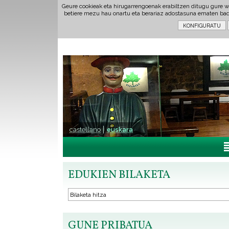
Geure cookieak eta hirugarrengoenak erabiltzen ditugu gure w
betiere mezu hau onartu eta berariaz adostasuna ematen ba
castellano
euskara
EDUKIEN BILAKETA
GUNE PRIBATUA