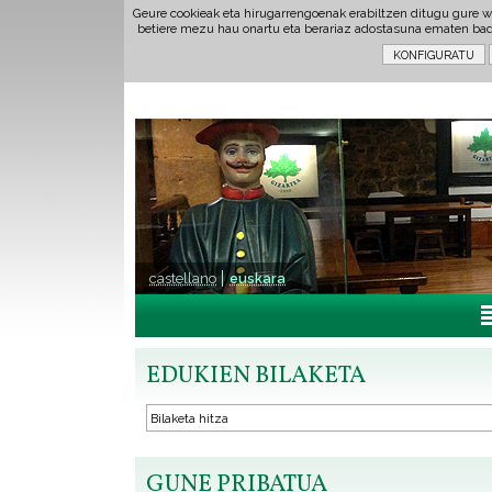
Geure cookieak eta hirugarrengoenak erabiltzen ditugu gure w
betiere mezu hau onartu eta berariaz adostasuna ematen ba
castellano
euskara
EDUKIEN BILAKETA
GUNE PRIBATUA