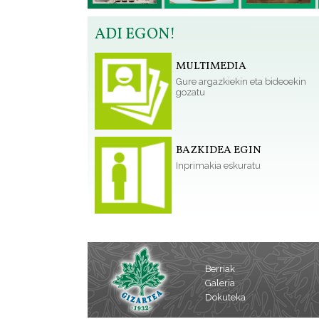
ADI EGON!
MULTIMEDIA
Gure argazkiekin eta bideoekin
gozatu
BAZKIDEA EGIN
Inprimakia eskuratu
Berriak
Galeria
Dokuteka