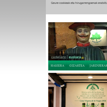
Geure cookieak eta hirugarrengoenak erabil
castellano
euskara
HASIERA
GIZARTEA
JARDUERA