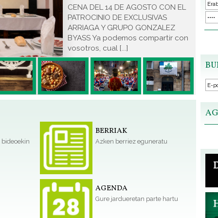
CENA DEL 14 DE AGOSTO CON EL
PATROCINIO DE EXCLUSIVAS
ARRIAGA Y GRUPO GONZALEZ
BYASS Ya podemos compartir con
vosotros, cual [...]
BU
AG
BERRIAK
 bideoekin
Azken berriez eguneratu
AGENDA
Gure jardueretan parte hartu