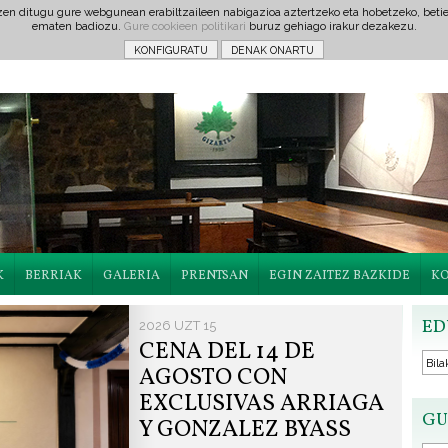
tzen ditugu gure webgunean erabiltzaileen nabigazioa aztertzeko eta hobetzeko, beti
ematen badiozu.
Gure cookieen politikari
buruz gehiago irakur dezakezu.
K
BERRIAK
GALERIA
PRENTSAN
EGIN ZAITEZ BAZKIDE
K
ED
2026 UZT 15
CENA DEL 14 DE
AGOSTO CON
EXCLUSIVAS ARRIAGA
GU
Y GONZALEZ BYASS