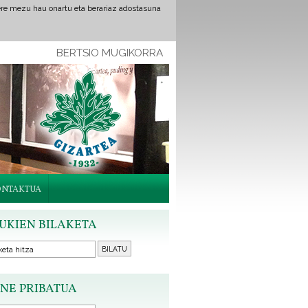
ere mezu hau onartu eta berariaz adostasuna
BERTSIO MUGIKORRA
ONTAKTUA
UKIEN BILAKETA
NE PRIBATUA