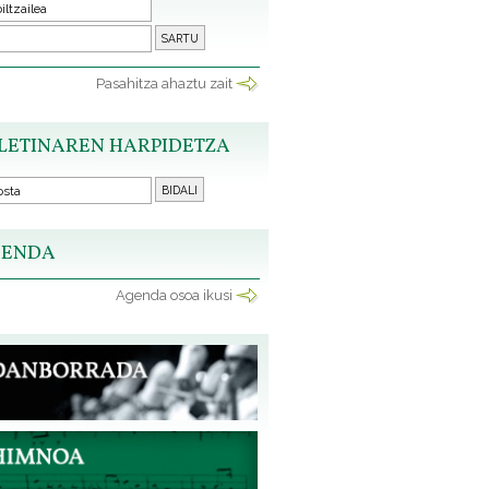
Pasahitza ahaztu zait
LETINAREN HARPIDETZA
ENDA
Agenda osoa ikusi