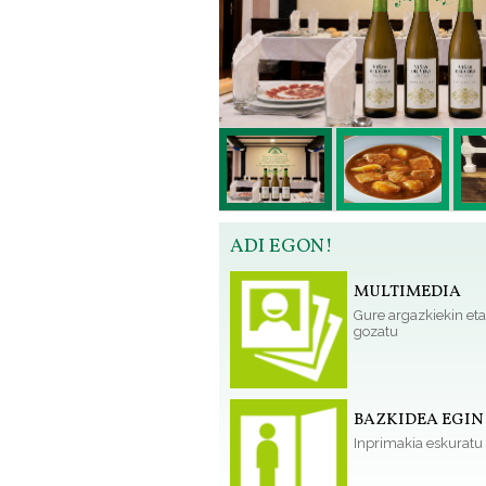
ADI EGON!
MULTIMEDIA
Gure argazkiekin eta
gozatu
BAZKIDEA EGIN
Inprimakia eskuratu