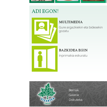
ADI EGON!
MULTIMEDIA
Gure argazkiekin eta bideoekin
gozatu
BAZKIDEA EGIN
Inprimakia eskuratu
Berriak
Galeria
Dokuteka