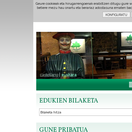
Geure cookieak eta hirugarrengoenak erabiltzen ditugu gure w
betiere mezu hau onartu eta berariaz adostasuna ematen ba
castellano
euskara
EDUKIEN BILAKETA
GUNE PRIBATUA