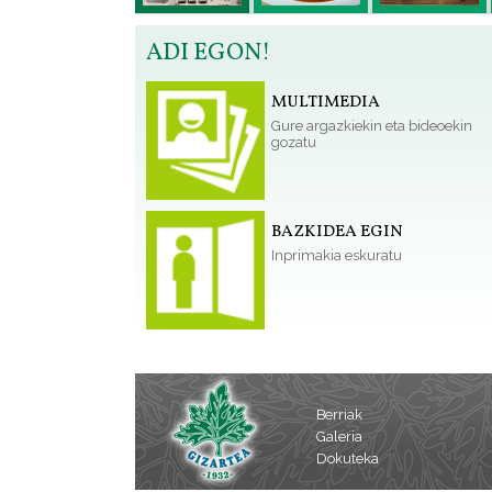
ADI EGON!
MULTIMEDIA
Gure argazkiekin eta bideoekin
gozatu
BAZKIDEA EGIN
Inprimakia eskuratu
Berriak
Galeria
Dokuteka