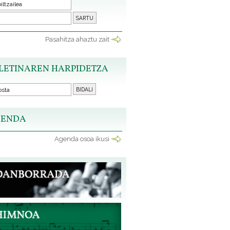
Pasahitza ahaztu zait
LETINAREN HARPIDETZA
ENDA
Agenda osoa ikusi