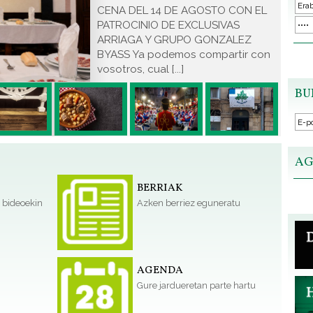
CENA DEL 14 DE AGOSTO CON EL
PATROCINIO DE EXCLUSIVAS
ARRIAGA Y GRUPO GONZALEZ
BYASS Ya podemos compartir con
vosotros, cual [...]
BU
AG
BERRIAK
 bideoekin
Azken berriez eguneratu
AGENDA
Gure jardueretan parte hartu