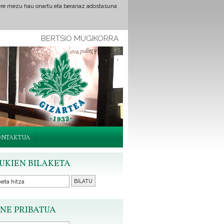
ere mezu hau onartu eta berariaz adostasuna
BERTSIO MUGIKORRA
ONTAKTUA
UKIEN BILAKETA
NE PRIBATUA