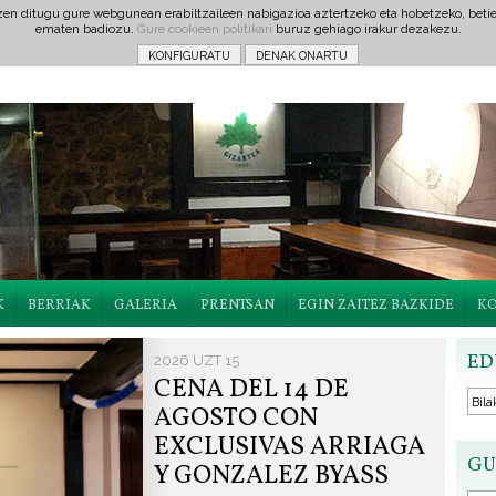
tzen ditugu gure webgunean erabiltzaileen nabigazioa aztertzeko eta hobetzeko, beti
ematen badiozu.
Gure cookieen politikari
buruz gehiago irakur dezakezu.
K
BERRIAK
GALERIA
PRENTSAN
EGIN ZAITEZ BAZKIDE
K
ED
2026 UZT 15
CENA DEL 14 DE
AGOSTO CON
EXCLUSIVAS ARRIAGA
GU
Y GONZALEZ BYASS