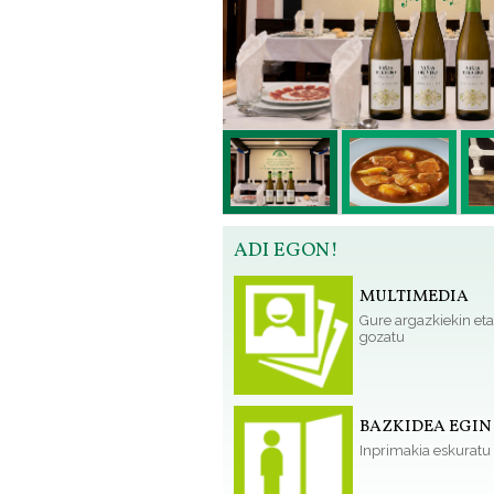
ADI EGON!
MULTIMEDIA
Gure argazkiekin eta
gozatu
BAZKIDEA EGIN
Inprimakia eskuratu