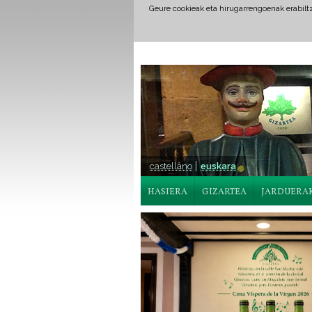
Geure cookieak eta hirugarrengoenak erabil
castellano
euskara
HASIERA
GIZARTEA
JARDUERA